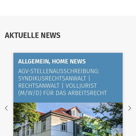
AKTUELLE NEWS
ALLGEMEIN, HOME NEWS
AGV-STELLENAUSSCHREIBUNG:
SYNDIKUSRECHTSANWALT |
RECHTSANWALT | VOLLJURIST
(M/W/D) FÜR DAS ARBEITSRECHT