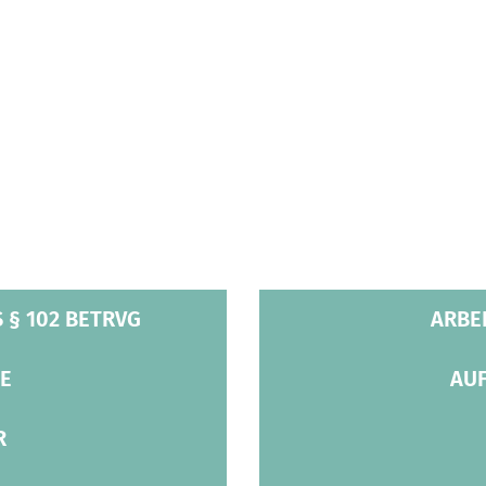
 § 102 BETRVG
ARBE
E
AU
R