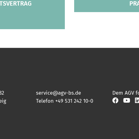
ITSVERTRAG
PR
32
service@agv-bs.de
Dem AGV f
eig
Telefon
+49 531 242 10-0