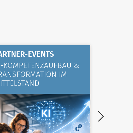
ARTNER-EVENTS
ALLGE
I-KOMPETENZAUFBAU &
KOMPA
RANSFORMATION IM
VIELE 
ITTELSTAND
TRAINI
ZURÜC