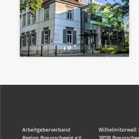
Arbeitgeberverband
Wilhelmitorwall 
Region Braunschweig e.V.
38118 Braunschw