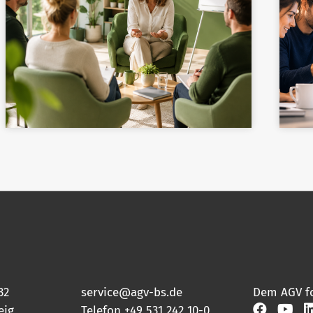
32
service@agv-bs.de
Dem AGV f
eig
Telefon
+49 531 242 10-0