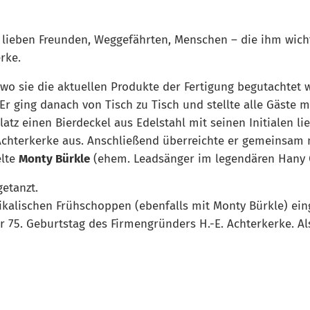
lieben Freunden, Weggefährten, Menschen – die ihm wichti
rke.
 wo sie die aktuellen Produkte der Fertigung begutachtet
r ging danach von Tisch zu Tisch und stellte alle Gäste mi
atz einen Bierdeckel aus Edelstahl mit seinen Initialen l
Achterkerke aus. Anschließend überreichte er gemeinsam 
elte
Monty Bürkle
(ehem. Leadsänger im legendären Hany Os
getanzt.
alischen Frühschoppen (ebenfalls mit Monty Bürkle) eing
 75. Geburtstag des Firmengründers H.-E. Achterkerke. A