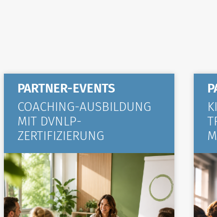
PARTNER-EVENTS
P
COACHING-AUSBILDUNG
K
MIT DVNLP-
T
ZERTIFIZIERUNG
M