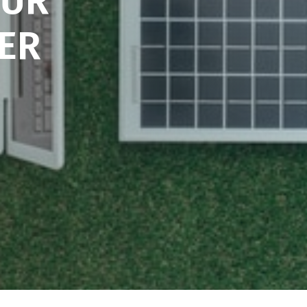
FÜR
ER