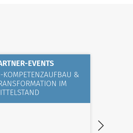
ARTNER-EVENTS
ALLGE
I-KOMPETENZAUFBAU &
KOMPA
RANSFORMATION IM
VIELE 
ITTELSTAND
TRAINI
ZURÜC