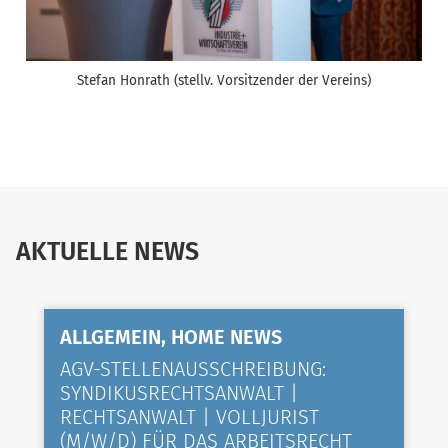
Stefan Honrath (stellv. Vorsitzender der Vereins)
AKTUELLE NEWS
ALLGEMEIN, HOME NEWS
AGV-STELLENAUSSCHREIBUNG:
SYNDIKUSRECHTSANWALT |
RECHTSANWALT | VOLLJURIST
(M/W/D) FÜR DAS ARBEITSRECHT