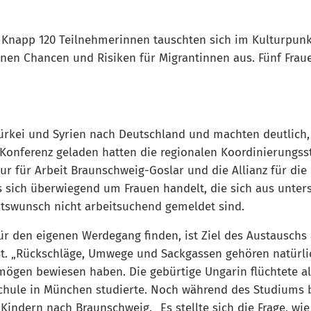
: Knapp 120 Teilnehmerinnen tauschten sich im Kulturpun
nen Chancen und Risiken für Migrantinnen aus. Fünf Fraue
ürkei und Syrien nach Deutschland und machten deutlich, 
 Konferenz geladen hatten die regionalen Koordinierungss
ur für Arbeit Braunschweig-Goslar und die Allianz für di
es sich überwiegend um Frauen handelt, die sich aus unte
itswunsch nicht arbeitsuchend gemeldet sind.
r den eigenen Werdegang finden, ist Ziel des Austauschs 
ist. „Rückschläge, Umwege und Sackgassen gehören natürlic
mögen bewiesen haben. Die gebürtige Ungarin flüchtete al
chule in München studierte. Noch während des Studiums b
indern nach Braunschweig. „Es stellte sich die Frage, wie