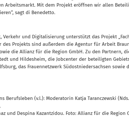
en Arbeitsmarkt. Mit dem Projekt eröffnen wir allen Betei
ren“, sagt di Benedetto.
 Verkehr und Digitalisierung unterstützt das Projekt „Fach
r des Projekts sind außerdem die Agentur für Arbeit Brau
wie die Allianz für die Region GmbH. Zu den Partnern, di
edt und Hildesheim, die Jobcenter der beteiligten Gebiet
olfsburg, das Frauennetzwerk Südostniedersachsen sowie 
ins Berufsleben (v.l.): Moderatorin Katja Taranczewski (Nd
,
maz und Despina Kazantzidou. Foto: Allianz für die Regi