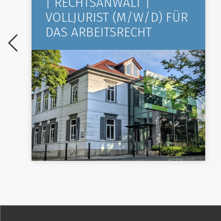
| RECHTSANWALT |
VOLLJURIST (M/W/D) FÜR
DAS ARBEITSRECHT