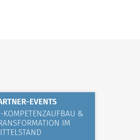
ARTNER-EVENTS
ALLGE
I-KOMPETENZAUFBAU &
KOMPA
RANSFORMATION IM
VIELE 
ITTELSTAND
TRAINI