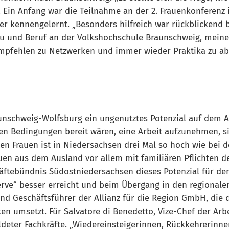
Ein Anfang war die Teilnahme an der 2. Frauenkonferenz im
ber kennengelernt. „Besonders hilfreich war rückblickend
rau und Beruf an der Volkshochschule Braunschweig, mein
empfehlen zu Netzwerken und immer wieder Praktika zu abs
unschweig-Wolfsburg ein ungenutztes Potenzial auf dem A
ten Bedingungen bereit wären, eine Arbeit aufzunehmen, si
ten Frauen ist in Niedersachsen drei Mal so hoch wie bei
n aus dem Ausland vor allem mit familiären Pflichten den
räftebündnis Südostniedersachsen dieses Potenzial für den
erve“ besser erreicht und beim Übergang in den regionale
und Geschäftsführer der Allianz für die Region GmbH, die 
 umsetzt. Für Salvatore di Benedetto, Vize-Chef der Arbe
eldeter Fachkräfte. „Wiedereinsteigerinnen, Rückkehrerinne