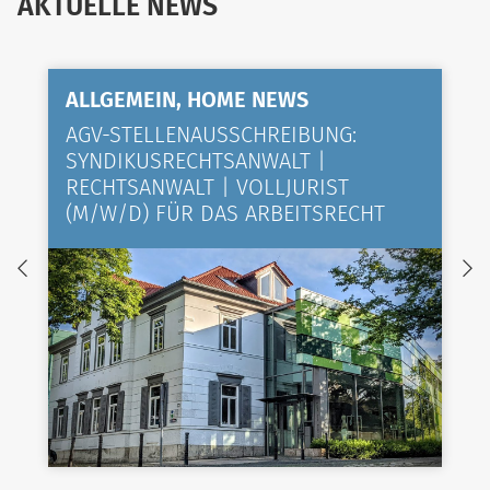
AKTUELLE NEWS
ALLGEMEIN, HOME NEWS
AGV-STELLENAUSSCHREIBUNG:
SYNDIKUSRECHTSANWALT |
RECHTSANWALT | VOLLJURIST
(M/W/D) FÜR DAS ARBEITSRECHT