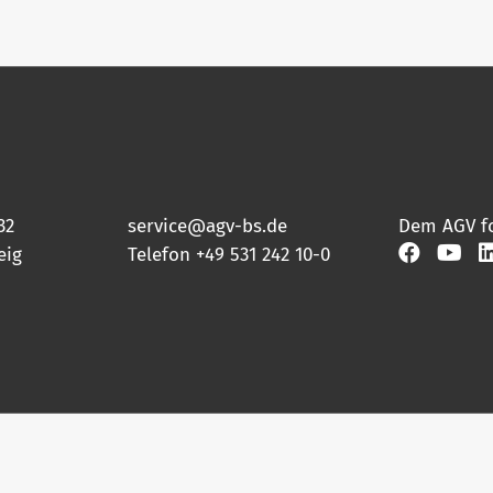
32
service@agv-bs.de
Dem AGV f
eig
Telefon
+49 531 242 10-0