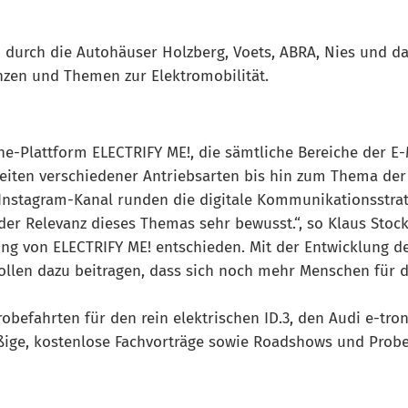
n durch die Autohäuser Holzberg, Voets, ABRA, Nies und d
zen und Themen zur Elektromobilität.
ne-Plattform ELECTRIFY ME!, die sämtliche Bereiche der E-
ten verschiedener Antriebsarten bis hin zum Thema der st
Instagram-Kanal runden die digitale Kommunikationsstrate
h der Relevanz dieses Themas sehr bewusst.“, so Klaus Sto
ung von ELECTRIFY ME! entschieden. Mit der Entwicklung d
 wollen dazu beitragen, dass sich noch mehr Menschen für
befahrten für den rein elektrischen ID.3, den Audi e-tron
ßige, kostenlose Fachvorträge sowie Roadshows und Probe