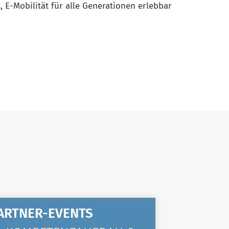
s, E-Mobilität für alle Generationen erlebbar
ARTNER-EVENTS
ALLGE