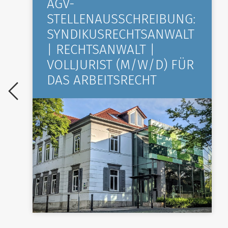
AGV-
STELLENAUSSCHREIBUNG:
SYNDIKUSRECHTSANWALT
| RECHTSANWALT |
VOLLJURIST (M/W/D) FÜR
DAS ARBEITSRECHT