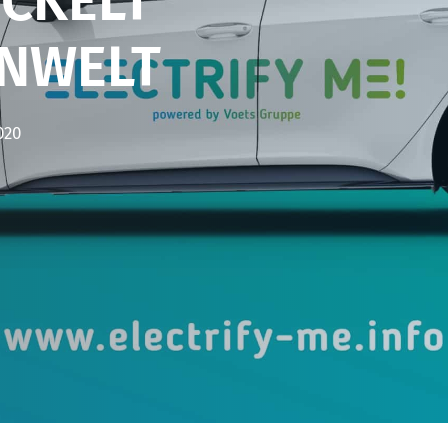
CKELT
ENWELT
020