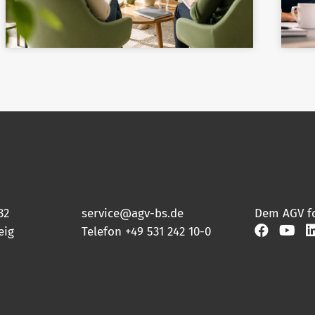
32
service@agv-bs.de
Dem AGV f
eig
Telefon
+49 531 242 10-0