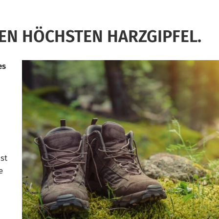
EN HÖCHSTEN HARZGIPFEL.
es
st
e