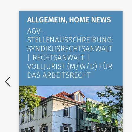
ALLGEMEIN, HOME NEWS
AGV-
STELLENAUSSCHREIBUNG:
SYNDIKUSRECHTSANWALT
| RECHTSANWALT |
VOLLJURIST (M/W/D) FÜR
DAS ARBEITSRECHT