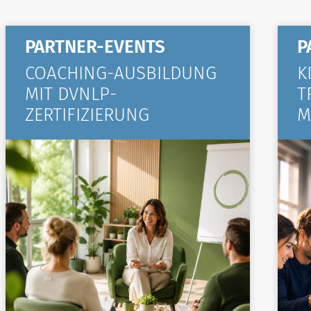
PARTNER-EVENTS
P
COACHING-AUSBILDUNG
K
MIT DVNLP-
T
ZERTIFIZIERUNG
M