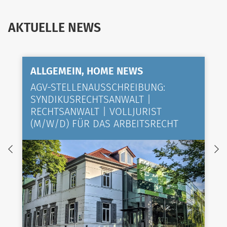
AKTUELLE NEWS
ALLGEMEIN, HOME NEWS
AGV-STELLENAUSSCHREIBUNG:
SYNDIKUSRECHTSANWALT |
RECHTSANWALT | VOLLJURIST
(M/W/D) FÜR DAS ARBEITSRECHT