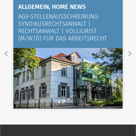
ALLGEMEIN, HOME NEWS
AGV-STELLENAUSSCHREIBUNG:
SYNDIKUSRECHTSANWALT |
RECHTSANWALT | VOLLJURIST
(M/W/D) FÜR DAS ARBEITSRECHT