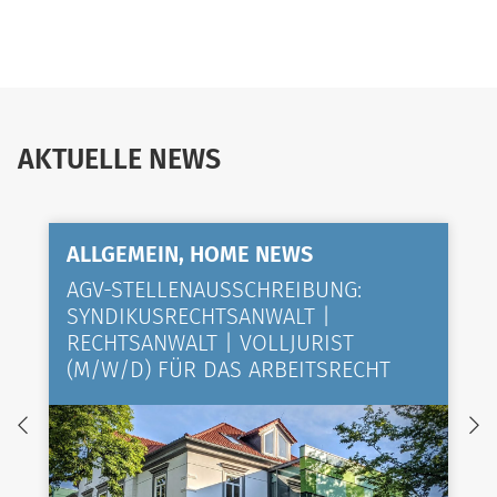
AKTUELLE NEWS
ALLGEMEIN, HOME NEWS
AGV-STELLENAUSSCHREIBUNG:
SYNDIKUSRECHTSANWALT |
RECHTSANWALT | VOLLJURIST
(M/W/D) FÜR DAS ARBEITSRECHT