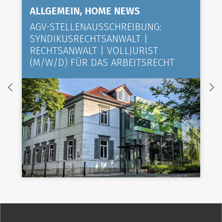
ALLGEMEIN, HOME NEWS
AGV-STELLENAUSSCHREIBUNG:
SYNDIKUSRECHTSANWALT |
RECHTSANWALT | VOLLJURIST
(M/W/D) FÜR DAS ARBEITSRECHT