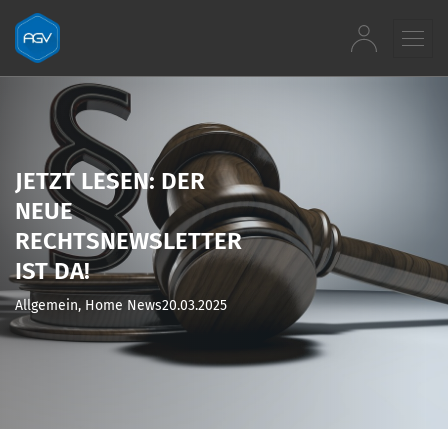
Zum Inhalt springen
JETZT LESEN: DER
NEUE
RECHTSNEWSLETTER
IST DA!
Allgemein, Home News
20.03.2025