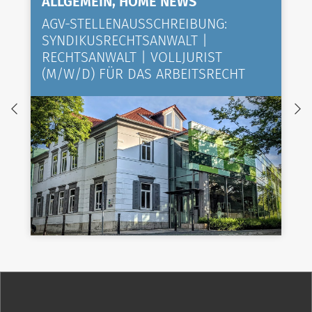
ALLGEMEIN, HOME NEWS
AGV-STELLENAUSSCHREIBUNG:
SYNDIKUSRECHTSANWALT |
RECHTSANWALT | VOLLJURIST
(M/W/D) FÜR DAS ARBEITSRECHT