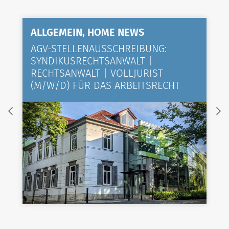
ALLGEMEIN, HOME NEWS
AGV-STELLENAUSSCHREIBUNG:
SYNDIKUSRECHTSANWALT |
RECHTSANWALT | VOLLJURIST
(M/W/D) FÜR DAS ARBEITSRECHT