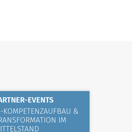
ARTNER-EVENTS
ALLGE
I-KOMPETENZAUFBAU &
KOMPA
RANSFORMATION IM
VIELE 
ITTELSTAND
TRAINI