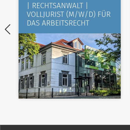
| RECHTSANWALT |
VOLLJURIST (M/W/D) FÜR
DAS ARBEITSRECHT