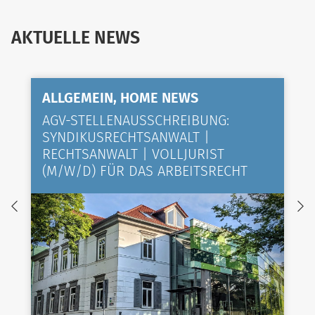
AKTUELLE NEWS
ALLGEMEIN, HOME NEWS
AGV-STELLENAUSSCHREIBUNG:
SYNDIKUSRECHTSANWALT |
RECHTSANWALT | VOLLJURIST
(M/W/D) FÜR DAS ARBEITSRECHT