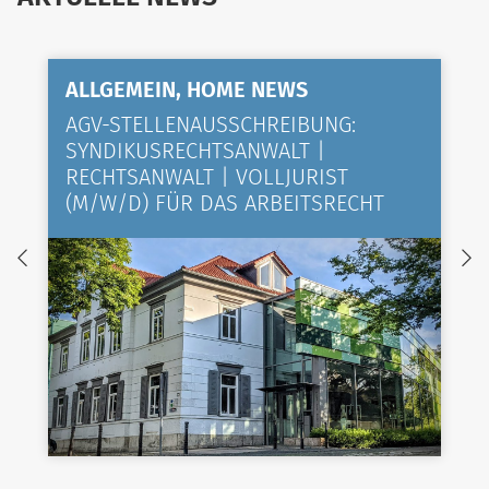
ALLGEMEIN, HOME NEWS
AGV-STELLENAUSSCHREIBUNG:
SYNDIKUSRECHTSANWALT |
RECHTSANWALT | VOLLJURIST
(M/W/D) FÜR DAS ARBEITSRECHT