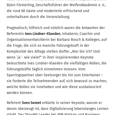
Björn Försterling, Geschäftsführer der WelfenAkademie e. V.,
die rund 60 Gäste und moderierte erfrischend und
unterhaltsam durch die Veranstaltung.
Pragmatisch, hilfreich und nützlich waren die Antworten der
Referentin
Ines Lindner-Klaeden
, Inhaberin, Coachin und
Organisationsentwicklerin bei Barbara Bosch & Kollegen, auf
die Frage, die sich so manche Führungskraft in der
Komplexität des Alltags stellen dürfte: „Wer bin ich? Und
wenn `ja`- wie viele?“ In ihrer inspirierenden Keynote
beleuchtete Ines Lindner-Klaeden die vielfältigen Rollen, die
Führungskräfte täglich einnehmen müssen. Vom
Sparringspartner über Seelsorger bis hin zum Entertainer –
sie forderte die Teilnehmenden auf, sich bewusst zu machen,
welche Rollen sie innehaben und wie diese ausbalanciert
werden können.
Referent
Sven Semet
erklärte in seiner Keynote, warum er
davon überzeugt ist, dass Digitalisierung lebenslanges Lernen
stärkt. Der Thought Leader bei IBM Watson und Business