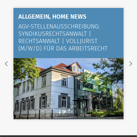
ALLGEMEIN, HOME NEWS
AGV-STELLENAUSSCHREIBUNG:
SYNDIKUSRECHTSANWALT |
RECHTSANWALT | VOLLJURIST
(M/W/D) FÜR DAS ARBEITSRECHT