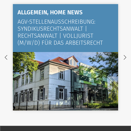
ALLGEMEIN, HOME NEWS
AGV-STELLENAUSSCHREIBUNG:
SYNDIKUSRECHTSANWALT |
RECHTSANWALT | VOLLJURIST
(M/W/D) FÜR DAS ARBEITSRECHT