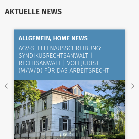
AKTUELLE NEWS
ALLGEMEIN, HOME NEWS
AGV-STELLENAUSSCHREIBUNG:
SYNDIKUSRECHTSANWALT |
RECHTSANWALT | VOLLJURIST
(M/W/D) FÜR DAS ARBEITSRECHT