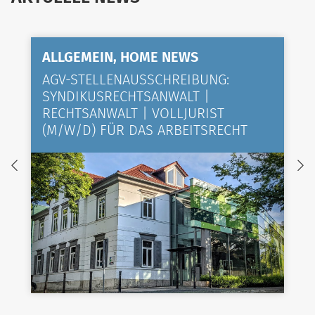
ALLGEMEIN, HOME NEWS
AGV-STELLENAUSSCHREIBUNG:
SYNDIKUSRECHTSANWALT |
RECHTSANWALT | VOLLJURIST
(M/W/D) FÜR DAS ARBEITSRECHT