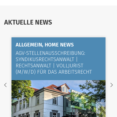
AKTUELLE NEWS
ALLGEMEIN, HOME NEWS
AGV-STELLENAUSSCHREIBUNG:
SYNDIKUSRECHTSANWALT |
RECHTSANWALT | VOLLJURIST
(M/W/D) FÜR DAS ARBEITSRECHT