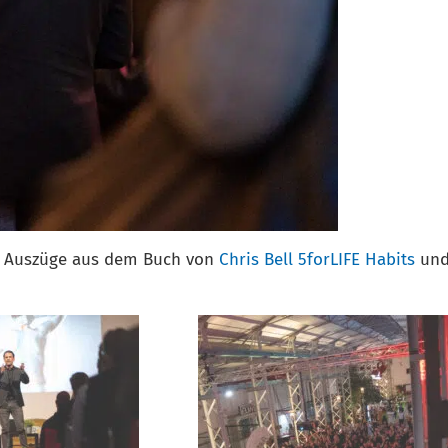
rne Auszüge aus dem Buch von
Chris Bell 5forLIFE Habits
und