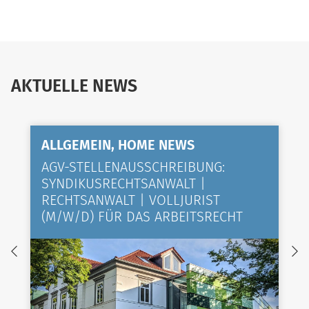
AKTUELLE NEWS
ALLGEMEIN, HOME NEWS
AGV-STELLENAUSSCHREIBUNG:
SYNDIKUSRECHTSANWALT |
RECHTSANWALT | VOLLJURIST
(M/W/D) FÜR DAS ARBEITSRECHT