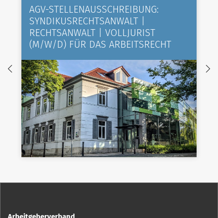
AGV-STELLENAUSSCHREIBUNG:
SYNDIKUSRECHTSANWALT |
RECHTSANWALT | VOLLJURIST
(M/W/D) FÜR DAS ARBEITSRECHT
Arbeitgeberverband