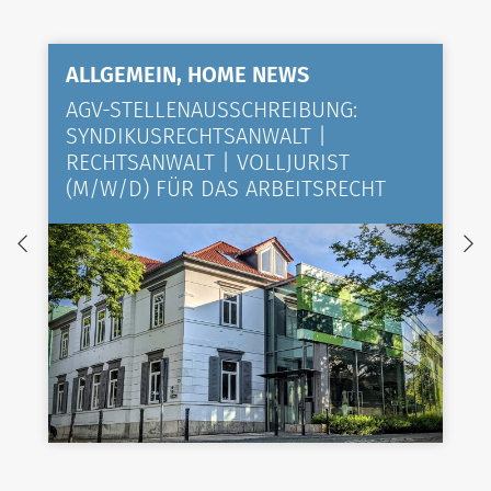
ALLGEMEIN, HOME NEWS
AGV-STELLENAUSSCHREIBUNG:
SYNDIKUSRECHTSANWALT |
RECHTSANWALT | VOLLJURIST
(M/W/D) FÜR DAS ARBEITSRECHT