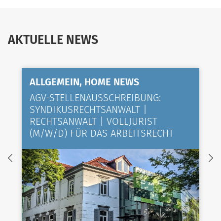
AKTUELLE NEWS
ALLGEMEIN, HOME NEWS
AGV-STELLENAUSSCHREIBUNG:
SYNDIKUSRECHTSANWALT |
RECHTSANWALT | VOLLJURIST
(M/W/D) FÜR DAS ARBEITSRECHT