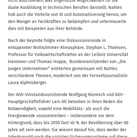
nicht abschließen, was ungenutzte Möglichkeiten für die
duale Ausbildung in technischen Berufen darstellt. Nahles
hob auch die Vorteile von KI und Automatisierung hervor, um
den Mangel an Fachkräften zu bekämpfen und untermauerte
dies mit Beispielen aus ihrer Behörde.
Nach der Keynote folgte eine Diskussionsrunde in
entspannter Wohnzimmer-Atmosphäre. Stephan L. Thomsen,
Professor für Volkswirtschaftslehre an der Leibniz Universität
Hannover und Thomas Hoppe, Bundesvorsitzender von „Die
Jungen Unternehmer“ erörterten gemeinsam mit Nahles
verschiedene Themen, moderiert von der Fernsehjournalistin
Laura Kipfelsberger.
Der AGV-Vorstandsvorsitzende Wolfgang Niemsch und AGV-
Hauptgeschäftsführer Lars Alt betonten in ihren Reden die
Notwendigkeit, sowohl eine Mobilitäts- als auch die
Energiewende voranzutreiben – insbesondere vor dem
Hintergrund, dass bis 2050 fast 40 % der Bevölkerung über 60
Jahre alt sein werden. Sie wiesen darauf hin, dass weder der
Arbeitsmarkt noch die sozialen Sicherungssysteme auf diese