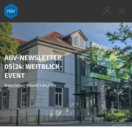
Zum Inhalt springen
AGV-NEWSLETTER
05|24: WEITBLICK-
EVENT
Newsletter Inhalt
23.04.2024