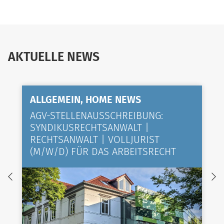
AKTUELLE NEWS
ALLGEMEIN, HOME NEWS
AGV-STELLENAUSSCHREIBUNG:
SYNDIKUSRECHTSANWALT |
RECHTSANWALT | VOLLJURIST
(M/W/D) FÜR DAS ARBEITSRECHT