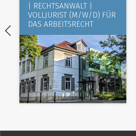
| RECHTSANWALT |
VOLLJURIST (M/W/D) FÜR
DAS ARBEITSRECHT