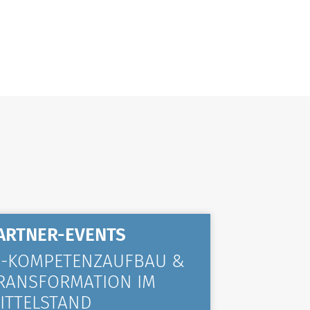
ARTNER-EVENTS
ALLGE
I-KOMPETENZAUFBAU &
KOMPA
RANSFORMATION IM
VIELE 
ITTELSTAND
TRAINI