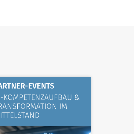
ARTNER-EVENTS
ALLGE
I-KOMPETENZAUFBAU &
KOMPA
RANSFORMATION IM
VIELE 
ITTELSTAND
TRAINI
ZURÜC