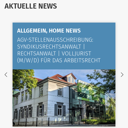
AKTUELLE NEWS
ALLGEMEIN, HOME NEWS
AGV-STELLENAUSSCHREIBUNG:
SYNDIKUSRECHTSANWALT |
RECHTSANWALT | VOLLJURIST
(M/W/D) FÜR DAS ARBEITSRECHT