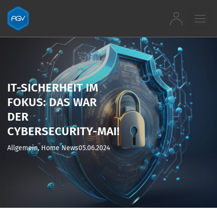
Zum Inhalt springen
IT-SICHERHEIT IM
FOKUS: DAS WAR
DER
CYBERSECURITY-MAI!
Allgemein, Home News
05.06.2024