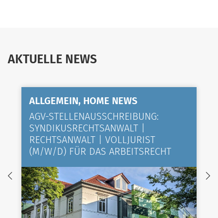
AKTUELLE NEWS
ALLGEMEIN, HOME NEWS
AGV-STELLENAUSSCHREIBUNG:
SYNDIKUSRECHTSANWALT |
RECHTSANWALT | VOLLJURIST
(M/W/D) FÜR DAS ARBEITSRECHT