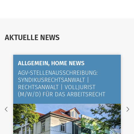
AKTUELLE NEWS
ALLGEMEIN, HOME NEWS
AGV-STELLENAUSSCHREIBUNG:
SYNDIKUSRECHTSANWALT |
RECHTSANWALT | VOLLJURIST
(M/W/D) FÜR DAS ARBEITSRECHT