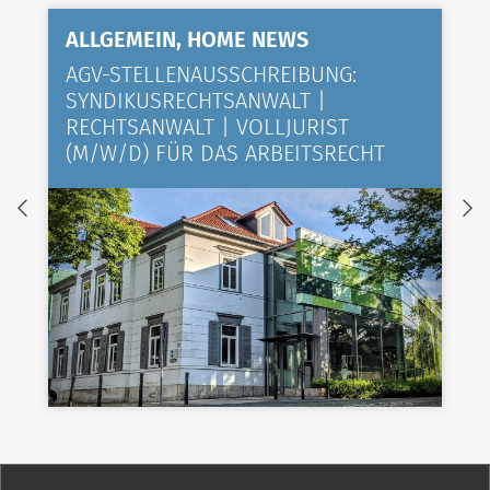
ALLGEMEIN, HOME NEWS
AGV-STELLENAUSSCHREIBUNG:
SYNDIKUSRECHTSANWALT |
RECHTSANWALT | VOLLJURIST
(M/W/D) FÜR DAS ARBEITSRECHT