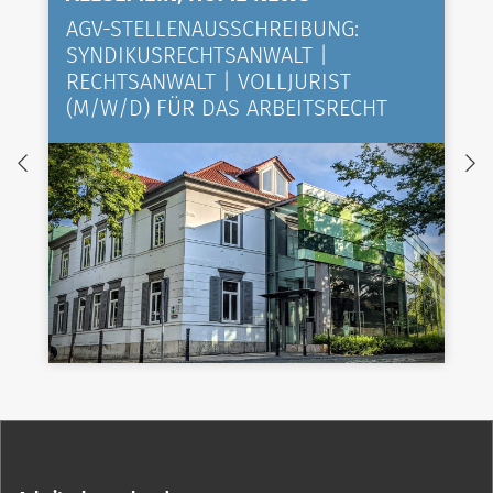
AGV-STELLENAUSSCHREIBUNG:
SYNDIKUSRECHTSANWALT |
RECHTSANWALT | VOLLJURIST
(M/W/D) FÜR DAS ARBEITSRECHT