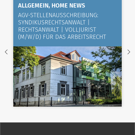
ALLGEMEIN, HOME NEWS
AGV-STELLENAUSSCHREIBUNG:
SYNDIKUSRECHTSANWALT |
RECHTSANWALT | VOLLJURIST
(M/W/D) FÜR DAS ARBEITSRECHT