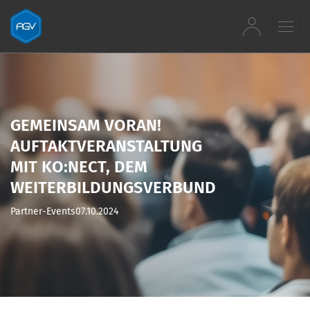
Zum Inhalt springen
GEMEINSAM VORAN!
AUFTAKTVERANSTALTUNG
MIT KO:NECT, DEM
WEITERBILDUNGSVERBUND
Partner-Events
07.10.2024