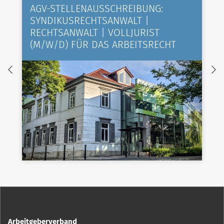
AGV-STELLENAUSSCHREIBUNG:
SYNDIKUSRECHTSANWALT |
RECHTSANWALT | VOLLJURIST
(M/W/D) FÜR DAS ARBEITSRECHT
Arbeitgeberverband