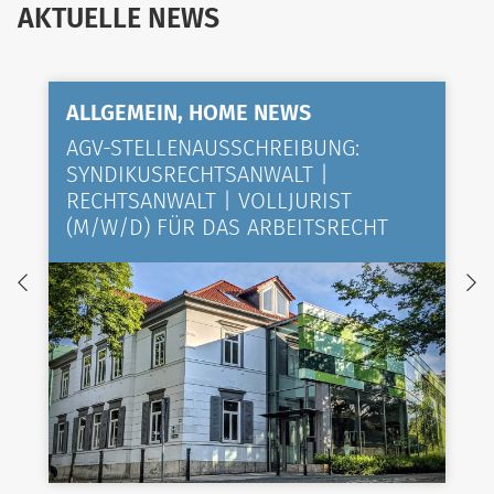
AKTUELLE NEWS
ALLGEMEIN, HOME NEWS
AGV-STELLENAUSSCHREIBUNG:
SYNDIKUSRECHTSANWALT |
RECHTSANWALT | VOLLJURIST
(M/W/D) FÜR DAS ARBEITSRECHT