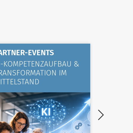
ARTNER-EVENTS
ALLGE
I-KOMPETENZAUFBAU &
KOMPA
RANSFORMATION IM
VIELE 
ITTELSTAND
TRAINI
ZURÜC