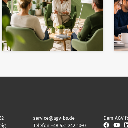
32
service@agv-bs.de
Dem AGV f
eig
Telefon
+49 531 242 10-0