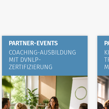
PARTNER-EVENTS
P
COACHING-AUSBILDUNG
K
MIT DVNLP-
T
ZERTIFIZIERUNG
M