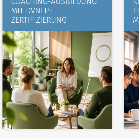
COACHING-AUSBILDUNG
K
MIT DVNLP-
T
ZERTIFIZIERUNG
M