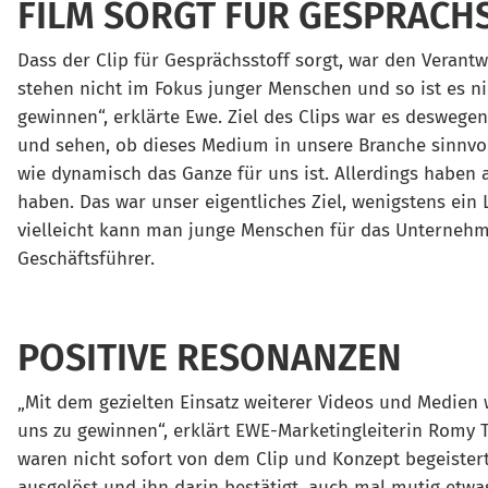
FILM SORGT FÜR GESPRÄCH
Dass der Clip für Gesprächsstoff sorgt, war den Veran
stehen nicht im Fokus junger Menschen und so ist es n
gewinnen“, erklärte Ewe. Ziel des Clips war es desweg
und sehen, ob dieses Medium in unsere Branche sinnvoll 
wie dynamisch das Ganze für uns ist. Allerdings haben a
haben. Das war unser eigentliches Ziel, wenigstens ein 
vielleicht kann man junge Menschen für das Unternehm
Geschäftsführer.
POSITIVE RESONANZEN
„Mit dem gezielten Einsatz weiterer Videos und Medie
uns zu gewinnen“, erklärt EWE-Marketingleiterin Romy Tö
waren nicht sofort von dem Clip und Konzept begeister
ausgelöst und ihn darin bestätigt, auch mal mutig etwa