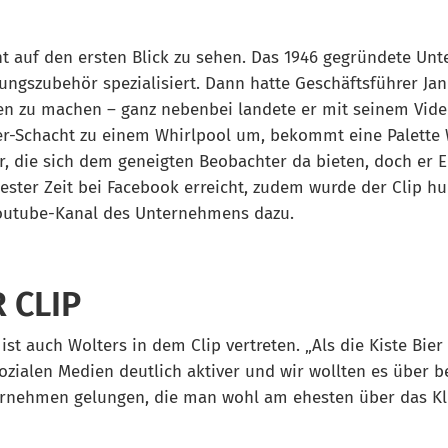
t auf den ersten Blick zu sehen. Das 1946 gegründete Un
gszubehör spezialisiert. Dann hatte Geschäftsführer Jan
en zu machen – ganz nebenbei landete er mit seinem Vide
er-Schacht zu einem Whirlpool um, bekommt eine Palette W
r, die sich dem geneigten Beobachter da bieten, doch er 
ter Zeit bei Facebook erreicht, zudem wurde der Clip hun
outube-Kanal des Unternehmens dazu.
 CLIP
t auch Wolters in dem Clip vertreten. „Als die Kiste Bier
zialen Medien deutlich aktiver und wir wollten es über b
rnehmen gelungen, die man wohl am ehesten über das Klis