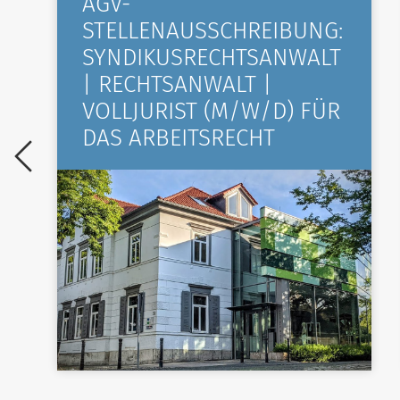
AGV-
STELLENAUSSCHREIBUNG:
SYNDIKUSRECHTSANWALT
| RECHTSANWALT |
VOLLJURIST (M/W/D) FÜR
DAS ARBEITSRECHT