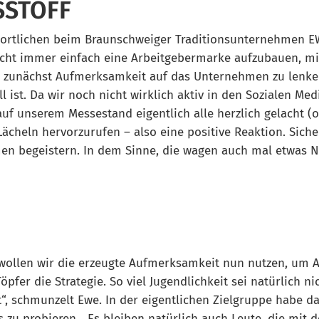
SSTOFF
twortlichen beim Braunschweiger Traditionsunternehmen E
icht immer einfach eine Arbeitgebermarke aufzubauen, mi
en zunächst Aufmerksamkeit auf das Unternehmen zu lenken
ist. Da wir noch nicht wirklich aktiv in den Sozialen Med
uf unserem Messestand eigentlich alle herzlich gelacht (ob
Lächeln hervorzurufen – also eine positive Reaktion. Siche
en begeistern. In dem Sinne, die wagen auch mal etwas 
n wollen wir die erzeugte Aufmerksamkeit nun nutzen, um
pfer die Strategie. So viel Jugendlichkeit sei natürlich n
t“, schmunzelt Ewe. In der eigentlichen Zielgruppe habe 
s zu probieren. „Es bleiben natürlich auch Leute, die mit