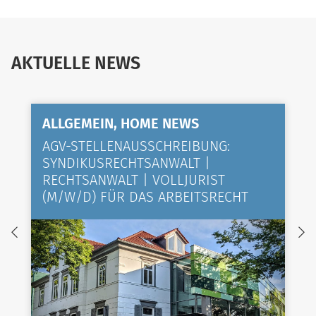
AKTUELLE NEWS
ALLGEMEIN, HOME NEWS
AGV-STELLENAUSSCHREIBUNG:
SYNDIKUSRECHTSANWALT |
RECHTSANWALT | VOLLJURIST
(M/W/D) FÜR DAS ARBEITSRECHT