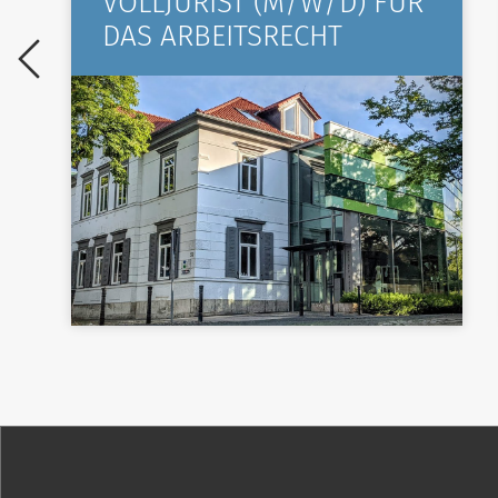
VOLLJURIST (M/W/D) FÜR
DAS ARBEITSRECHT