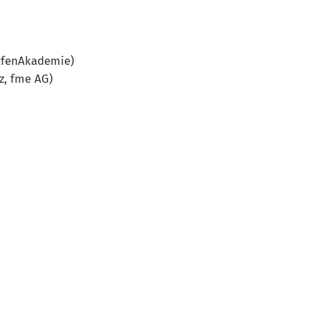
elfenAkademie)
z, fme AG)