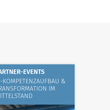
ARTNER-EVENTS
ALLGE
I-KOMPETENZAUFBAU &
KOMPA
RANSFORMATION IM
VIELE 
ITTELSTAND
TRAINI
ZURÜC