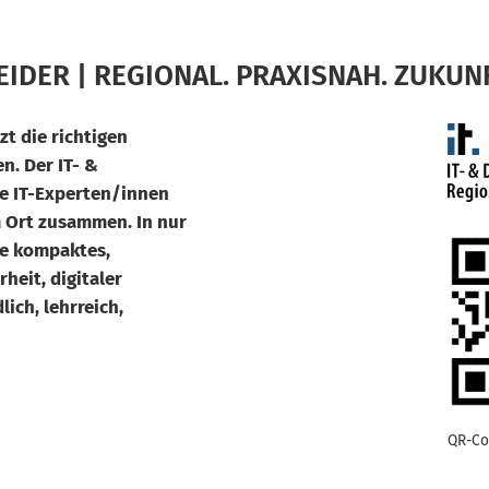
DER | REGIONAL. PRAXISNAH. ZUKUN
zt die richtigen
n. Der IT- &
de IT-Experten/innen
m Ort zusammen. In nur
ge kompaktes,
heit, digitaler
ich, lehrreich,
QR-Co