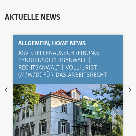
AKTUELLE NEWS
ALLGEMEIN, HOME NEWS
AGV-STELLENAUSSCHREIBUNG:
SYNDIKUSRECHTSANWALT |
RECHTSANWALT | VOLLJURIST
(M/W/D) FÜR DAS ARBEITSRECHT