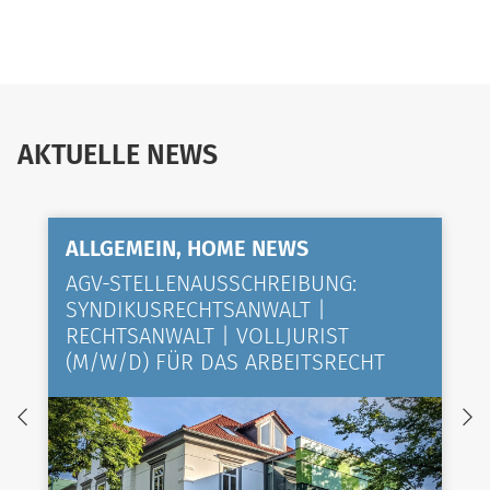
AKTUELLE NEWS
ALLGEMEIN, HOME NEWS
AGV-STELLENAUSSCHREIBUNG:
SYNDIKUSRECHTSANWALT |
RECHTSANWALT | VOLLJURIST
(M/W/D) FÜR DAS ARBEITSRECHT