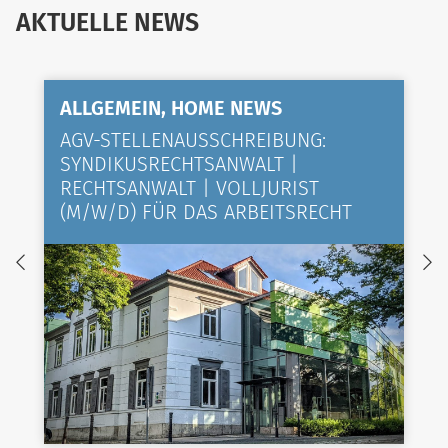
AKTUELLE NEWS
ALLGEMEIN, HOME NEWS
AGV-STELLENAUSSCHREIBUNG:
SYNDIKUSRECHTSANWALT |
RECHTSANWALT | VOLLJURIST
(M/W/D) FÜR DAS ARBEITSRECHT