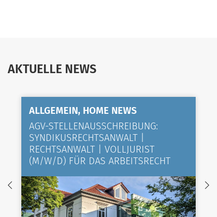
AKTUELLE NEWS
ALLGEMEIN, HOME NEWS
AGV-STELLENAUSSCHREIBUNG:
SYNDIKUSRECHTSANWALT |
RECHTSANWALT | VOLLJURIST
(M/W/D) FÜR DAS ARBEITSRECHT