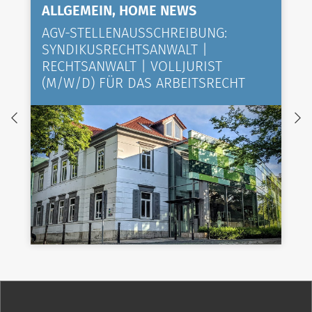
ALLGEMEIN, HOME NEWS
AGV-STELLENAUSSCHREIBUNG:
SYNDIKUSRECHTSANWALT |
RECHTSANWALT | VOLLJURIST
(M/W/D) FÜR DAS ARBEITSRECHT