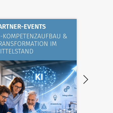
ARTNER-EVENTS
ALLGE
I-KOMPETENZAUFBAU &
KOMPA
RANSFORMATION IM
VIELE 
ITTELSTAND
TRAINI
ZURÜC