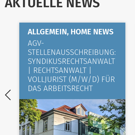
AKTUELLE NEWS
ALLGEMEIN, HOME NEWS
AGV-
STELLENAUSSCHREIBUNG:
SYNDIKUSRECHTSANWALT
| RECHTSANWALT |
VOLLJURIST (M/W/D) FÜR
DAS ARBEITSRECHT