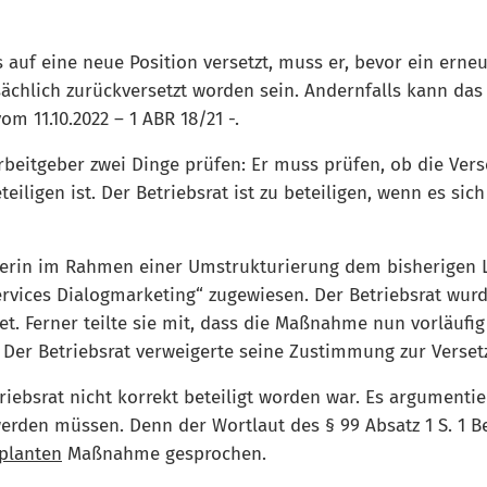
s auf eine neue Position versetzt, muss er, bevor ein er
tsächlich zurückversetzt worden sein. Andernfalls kann d
m 11.10.2022 – 1 ABR 18/21 -.
beitgeber zwei Dinge prüfen: Er muss prüfen, ob die Verse
eiligen ist. Der Betriebsrat ist zu beteiligen, wenn es si
erin im Rahmen einer Umstrukturierung dem bisherigen Le
ervices Dialogmarketing“ zugewiesen. Der Betriebsrat wurde
et. Ferner teilte sie mit, dass die Maßnahme nun vorläufi
Der Betriebsrat verweigerte seine Zustimmung zur Verset
iebsrat nicht korrekt beteiligt worden war. Es argumentie
en müssen. Denn der Wortlaut des § 99 Absatz 1 S. 1 Bet
eplanten
Maßnahme gesprochen.