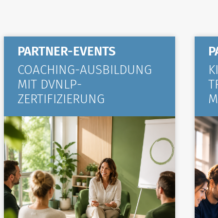
PARTNER-EVENTS
P
COACHING-AUSBILDUNG
K
MIT DVNLP-
T
ZERTIFIZIERUNG
M