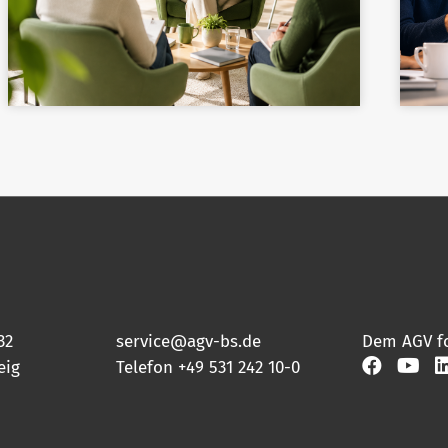
32
service@agv-bs.de
Dem AGV f
eig
Telefon
+49 531 242 10-0